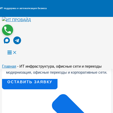
ИТ поддержка и автоматизация бизнеса
Перейти к содержимому
ИТ инфраструктура, офисные сети и
переезды
Комплексный подход к построению надёжной ИТ
инфраструктуры: проектирование, внедрение, поддержка,
Главная
-
ИТ инфраструктура, офисные сети и переезды
модернизация, офисные переезды и корпоративные сети.
ОСТАВИТЬ ЗАЯВКУ