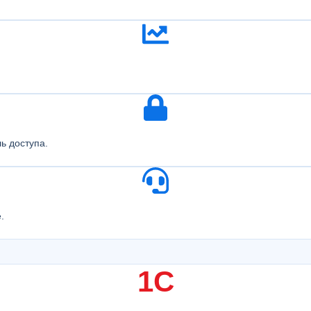
ь доступа.
.
1C