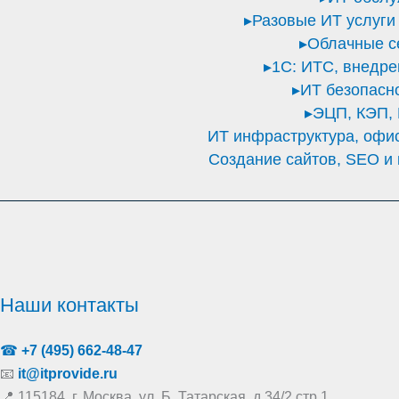
▸Разовые ИТ услуги
▸Облачные с
▸1С: ИТС, внедре
▸ИТ безопасн
▸ЭЦП, КЭП, 
ИТ инфраструктура, офи
Создание сайтов, SEO и 
Наши контакты
☎
+7 (495) 662-48-47
📧
it@itprovide.ru
📍 115184, г. Москва, ул. Б. Татарская, д.34/2 стр.1