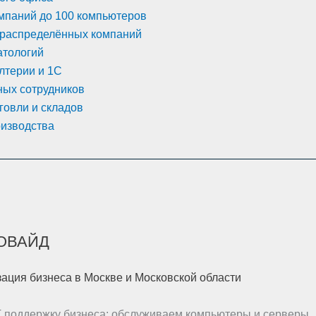
мпаний до 100 компьютеров
 распределённых компаний
атологий
лтерии и 1С
ных сотрудников
говли и складов
оизводства
РОВАЙД
ация бизнеса в Москве и Московской области
Т поддержку бизнеса: обслуживаем компьютеры и серверы,